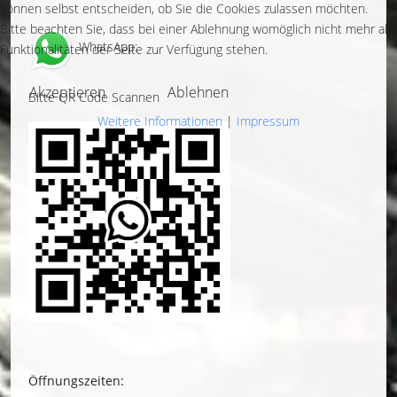
können selbst entscheiden, ob Sie die Cookies zulassen möchten.
Bitte beachten Sie, dass bei einer Ablehnung womöglich nicht mehr alle
WhatsApp:
Funktionalitäten der Seite zur Verfügung stehen.
Akzeptieren
Ablehnen
Bitte QR Code Scannen
Weitere Informationen
|
Impressum
Öffnungszeiten: