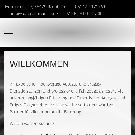
Hermannstr. 7, 65479 Raunheim
06142 / 171761
info@autogas-mueller.de
Mo-Fr: 8.00 - 17.00
Mobile Menu Toggle
WILLKOMMEN
Ihr Experte für hochwertige Autogas und Erdgas-
Dienstleistungen und professionelle Fahrzeugdiagnosen. Mit
unserer langjährigen Erfahrung und Expertise im Autogas und
Erdgas Diagnosebereich sind wir Ihr vertrauenswürdiger
Partner für alles rund um Ihr Fahrzeug.
Warum wählen Sie uns?