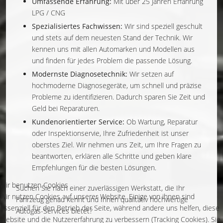
Umfassende Erfahrung:
Mit über 25 Jahren Erfahrung
LPG / CNG
Spezialisiertes Fachwissen:
Wir sind speziell geschult
und stets auf dem neuesten Stand der Technik. Wir
kennen uns mit allen Automarken und Modellen aus
und finden für jedes Problem die passende Lösung.
Modernste Diagnosetechnik:
Wir setzen auf
hochmoderne Diagnosegeräte, um schnell und präzise
Probleme zu identifizieren. Dadurch sparen Sie Zeit und
Geld bei Reparaturen.
Kundenorientierter Service:
Ob Wartung, Reparatur
oder Inspektionservie, Ihre Zufriedenheit ist unser
oberstes Ziel. Wir nehmen uns Zeit, um Ihre Fragen zu
beantworten, erklären alle Schritte und geben klare
Empfehlungen für die besten Lösungen.
Wir benutzen Cookies
Suchen Sie nach einer zuverlässigen Werkstatt, die Ihr
Wir nutzen Cookies auf unserer Website. Einige von ihnen sind
Fahrzeug genau kennt und Ihnen qualitativ hochwertige
essenziell für den Betrieb der Seite, während andere uns helfen, diese
Autogas-Services bietet?
Website und die Nutzererfahrung zu verbessern (Tracking Cookies). Sie